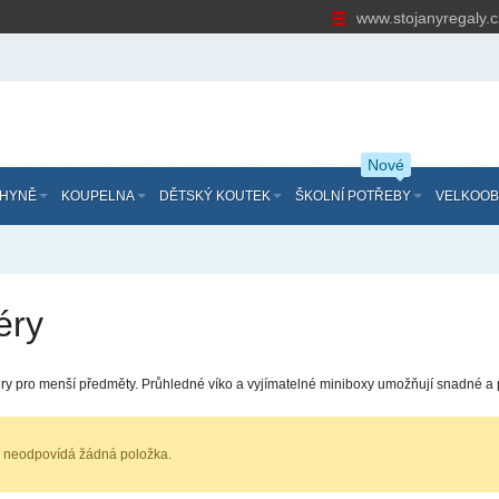
www.stojanyregaly.
Nové
HYNĚ
KOUPELNA
DĚTSKÝ KOUTEK
ŠKOLNÍ POTŘEBY
VELKOO
éry
éry pro menší předměty. Průhledné víko a vyjímatelné miniboxy umožňují snadné a
 neodpovídá žádná položka.