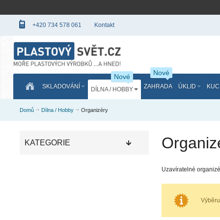
+420 734 578 061
Kontakt
Nové
Nové
SKLADOVÁNÍ
ZAHRADA
ÚKLID
KUC
DÍLNA / HOBBY
Domů
Dílna / Hobby
Organizéry
Organiz
KATEGORIE
Uzavíratelné organiz
Výběru