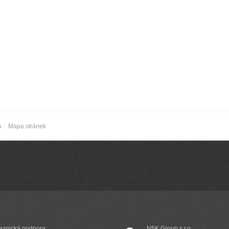
s
Mapa stránek
aznická podpora:
N5K Group s.r.o.