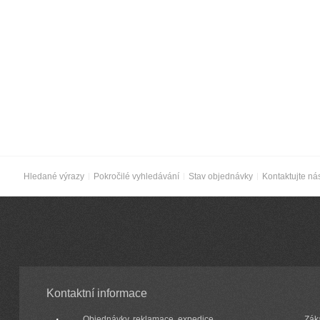
Hledané výrazy
Pokročilé vyhledávání
Stav objednávky
Kontaktujte ná
Kontaktní informace
Objednávky, reklamace, expedice,
Zák