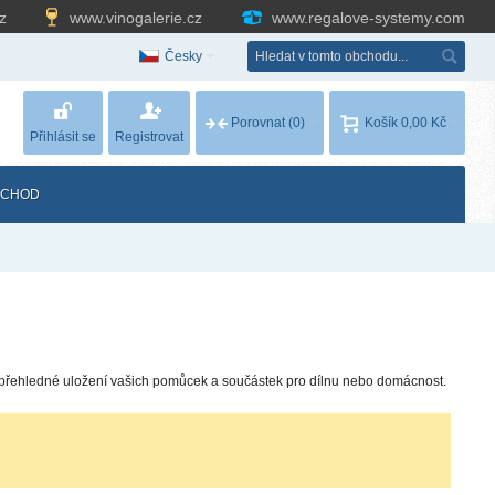
cz
www.vinogalerie.cz
www.regalove-systemy.com
Česky
Porovnat
(0)
Košík
0,00 Kč
Přihlásit se
Registrovat
BCHOD
 přehledné uložení vašich pomůcek a součástek pro dílnu nebo domácnost.