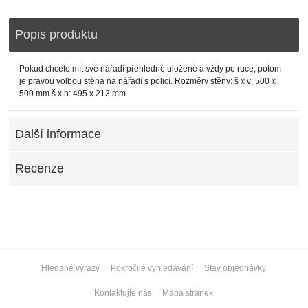
Popis produktu
Pokud chcete mít své nářadí přehledné uložené a vždy po ruce, potom
je pravou volbou stěna na nářadí s policí. Rozměry stěny: š x v: 500 x
500 mm š x h: 495 x 213 mm
Další informace
Recenze
Hledané výrazy
Pokročilé vyhledávání
Stav objednávky
Kontaktujte nás
Mapa stránek